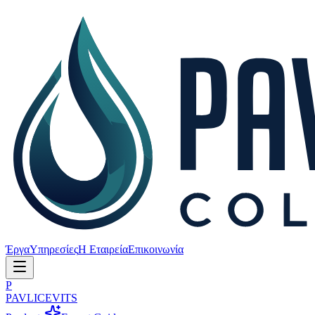
Έργα
Υπηρεσίες
Η Εταιρεία
Επικοινωνία
P
PAVLICEVITS