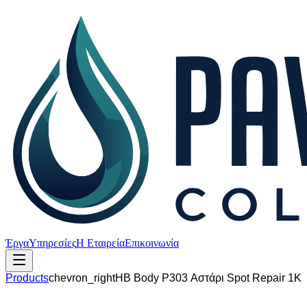
Έργα
Υπηρεσίες
Η Εταιρεία
Επικοινωνία
Products
chevron_right
HB Body P303 Αστάρι Spot Repair 1K