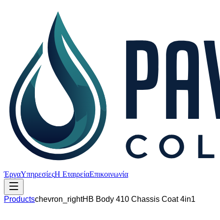
Έργα
Υπηρεσίες
Η Εταιρεία
Επικοινωνία
Products
chevron_right
HB Body 410 Chassis Coat 4in1